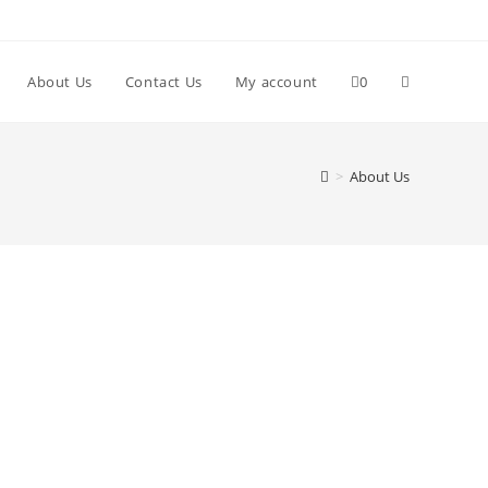
About Us
Contact Us
My account
0
>
About Us
unt.