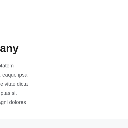
pany
uptatem
 eaque ipsa
e vitae dicta
ptas sit
agni dolores