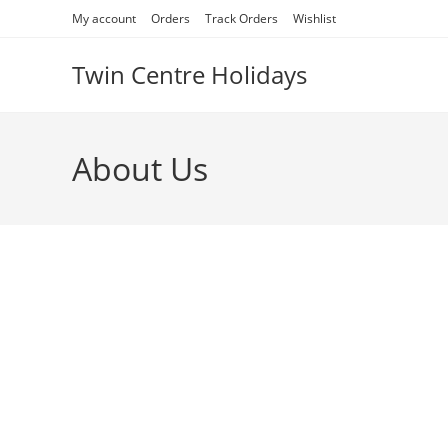
My account
Orders
Track Orders
Wishlist
Twin Centre Holidays
About Us
Acing elit. Phasellus eu o