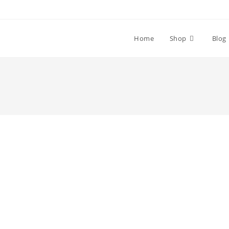
Home
Shop
Blog
Who We Are
rnare erat. Curabitur pulvinar elit id eros tincid