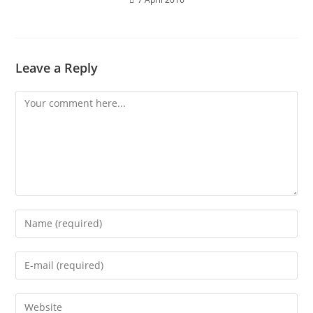
Leave a Reply
Comment
Enter
your
name
Enter
or
your
username
email
Enter
to
address