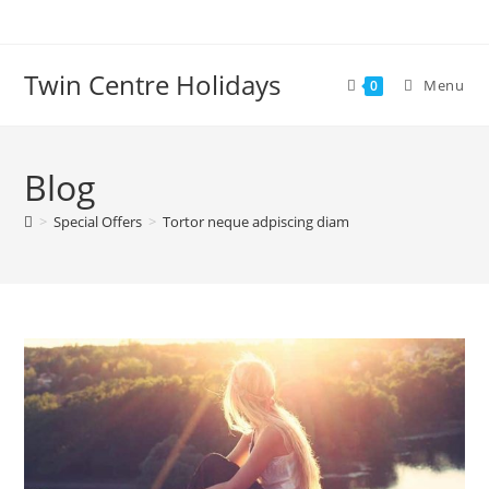
Skip
to
content
Twin Centre Holidays
Menu
0
Blog
>
Special Offers
>
Tortor neque adpiscing diam