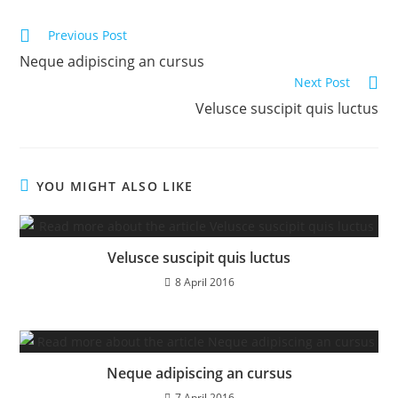
window
window
window
Read
Previous Post
more
Neque adipiscing an cursus
articles
Next Post
Velusce suscipit quis luctus
YOU MIGHT ALSO LIKE
Velusce suscipit quis luctus
8 April 2016
Neque adipiscing an cursus
7 April 2016