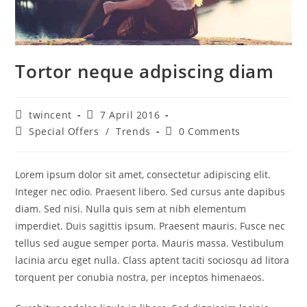
Tortor neque adpiscing diam
Post
Post
twincent
7 April 2016
author:
published:
Post
Post
Special Offers
/
Trends
0 Comments
category:
comments:
Lorem ipsum dolor sit amet, consectetur adipiscing elit.
Integer nec odio. Praesent libero. Sed cursus ante dapibus
diam. Sed nisi. Nulla quis sem at nibh elementum
imperdiet. Duis sagittis ipsum. Praesent mauris. Fusce nec
tellus sed augue semper porta. Mauris massa. Vestibulum
lacinia arcu eget nulla. Class aptent taciti sociosqu ad litora
torquent per conubia nostra, per inceptos himenaeos.