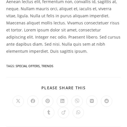
Aenean lectus elit, fermentum non, convallis id, sagittis at,
neque. Nullam mauris orci, aliquet et, iaculis et, viverra
vitae, ligula. Nulla ut felis in purus aliquam imperdiet.
Maecenas aliquet mollis lectus. Vivamus consectetuer risus
et tortor. Lorem ipsum dolor sit amet, consectetur
adipiscing elit. Integer nec odio. Praesent libero. Sed cursus
ante dapibus diam. Sed nisi. Nulla quis sem at nibh
elementum imperdiet. Duis sagittis ipsum.
TAGS
:
SPECIAL OFFERS
,
TRENDS
SHARE
PLEASE SHARE THIS
THIS
CONTENT
Opens
Opens
Opens
Opens
Opens
Opens
Opens
in
in
in
in
in
in
in
a
a
a
a
a
a
a
Opens
Opens
Opens
new
new
new
new
new
new
new
in
in
in
window
window
window
window
window
window
window
a
a
a
new
new
new