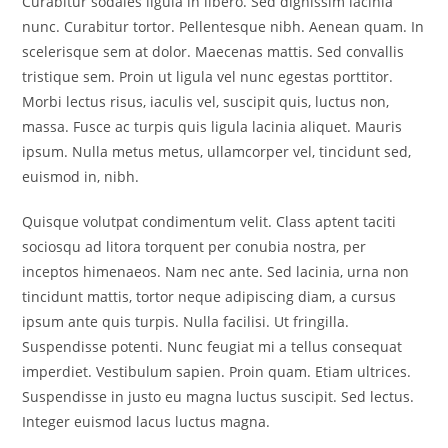
Curabitur sodales ligula in libero. Sed dignissim lacinia
nunc. Curabitur tortor. Pellentesque nibh. Aenean quam. In
scelerisque sem at dolor. Maecenas mattis. Sed convallis
tristique sem. Proin ut ligula vel nunc egestas porttitor.
Morbi lectus risus, iaculis vel, suscipit quis, luctus non,
massa. Fusce ac turpis quis ligula lacinia aliquet. Mauris
ipsum. Nulla metus metus, ullamcorper vel, tincidunt sed,
euismod in, nibh.
Quisque volutpat condimentum velit. Class aptent taciti
sociosqu ad litora torquent per conubia nostra, per
inceptos himenaeos. Nam nec ante. Sed lacinia, urna non
tincidunt mattis, tortor neque adipiscing diam, a cursus
ipsum ante quis turpis. Nulla facilisi. Ut fringilla.
Suspendisse potenti. Nunc feugiat mi a tellus consequat
imperdiet. Vestibulum sapien. Proin quam. Etiam ultrices.
Suspendisse in justo eu magna luctus suscipit. Sed lectus.
Integer euismod lacus luctus magna.