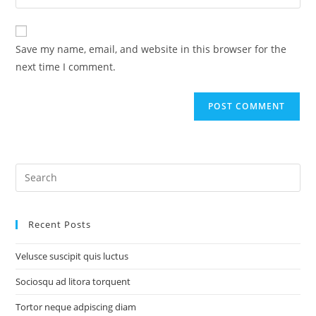
your
comment
to
website
comment
URL
Save my name, email, and website in this browser for the
(optional)
next time I comment.
Recent Posts
Velusce suscipit quis luctus
Sociosqu ad litora torquent
Tortor neque adpiscing diam