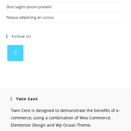
Duis sagitis ipsum prasent
Neque adipiscing an cursus
Follow Us
Opens
in
a
new
tab
Twin Cent
Twin Cent is designed to demonstrate the benefits of e-
commerce, using a combination of Woo Commerce,
Elementor Design and Wp Ocean Theme.